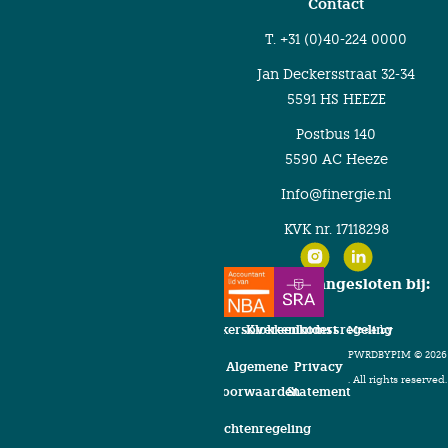
Contact
T. +31 (0)40-224 0000
Jan Deckersstraat 32-34
5591 HS HEEZE
Postbus 140
5590 AC Heeze
Info@finergie.nl
KVK nr. 17118298
Finergie is aangesloten bij:
Verwerkersovereenkomst
Klokkenluidersregeling
Made by
PWRDBYPIM ©
2026
Algemene
Privacy
. All rights reserved.
voorwaarden
Statement
Klachtenregeling