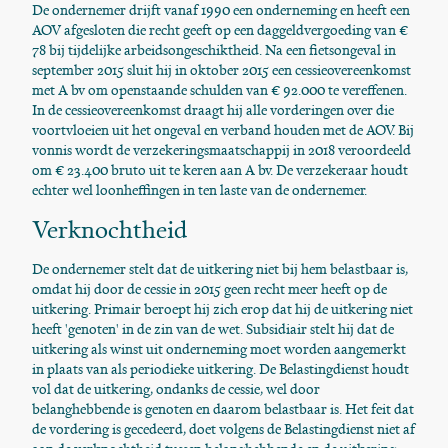
De ondernemer drijft vanaf 1990 een onderneming en heeft een
AOV afgesloten die recht geeft op een daggeldvergoeding van €
78 bij tijdelijke arbeidsongeschiktheid. Na een fietsongeval in
september 2015 sluit hij in oktober 2015 een cessieovereenkomst
met A bv om openstaande schulden van € 92.000 te vereffenen.
In de cessieovereenkomst draagt hij alle vorderingen over die
voortvloeien uit het ongeval en verband houden met de AOV. Bij
vonnis wordt de verzekeringsmaatschappij in 2018 veroordeeld
om € 23.400 bruto uit te keren aan A bv. De verzekeraar houdt
echter wel loonheffingen in ten laste van de ondernemer.
Verknochtheid
De ondernemer stelt dat de uitkering niet bij hem belastbaar is,
omdat hij door de cessie in 2015 geen recht meer heeft op de
uitkering. Primair beroept hij zich erop dat hij de uitkering niet
heeft 'genoten' in de zin van de wet. Subsidiair stelt hij dat de
uitkering als winst uit onderneming moet worden aangemerkt
in plaats van als periodieke uitkering. De Belastingdienst houdt
vol dat de uitkering, ondanks de cessie, wel door
belanghebbende is genoten en daarom belastbaar is. Het feit dat
de vordering is gecedeerd, doet volgens de Belastingdienst niet af