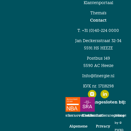
Klantenportaal
Thema's
Contact
T. +31 (0)40-224 0000
Jan Deckersstraat 32-34
5591 HS HEEZE
Postbus 149
5590 AC Heeze
Info@finergie.nl
KVK nr. 17118298
Finergie is aangesloten bij:
Verwerkersovereenkomst
Klokkenluidersregeling
Created
by
©
Algemene
Privacy
PWRD.